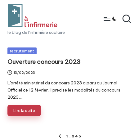
Skip
to
content
à
le blog de l'infirmière scolaire
l'i
Posted
recrutement
n
in
Ouverture concours 2023
fi
13/02/2023
r
L'arrêté ministériel du concours 2023 a paru au Journal
m
Officiel ce 12 février. Il précise les modalités du concours
e
2023,…
ri
Lire la suite
e
Pagination
1
…
3
4
5
PAGE