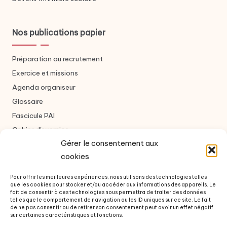
Nos publications papier
Préparation au recrutement
Exercice et missions
Agenda organiseur
Glossaire
Fascicule PAI
Cahier d'exercice
Gérer le consentement aux
cookies
Nous contacter
Pour offrir les meilleures expériences, nous utilisons des technologies telles
que les cookies pour stocker et/ou accéder aux informations des appareils. Le
Formulaire de contact
fait de consentir à ces technologies nous permettra de traiter des données
telles que le comportement de navigation ou les ID uniques sur ce site. Le fait
À propos des auteurs
de ne pas consentir ou de retirer son consentement peut avoir un effet négatif
sur certaines caractéristiques et fonctions.
Questions fréquentes