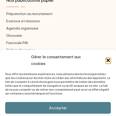
Nos publications papier
Préparation au recrutement
Exercice et missions
Agenda organiseur
Glossaire
Fascicule PAI
Cahier d'exercice
Gérer le consentement aux
cookies
Nous contacter
Pour offrir les meilleures expériences, nous utilisons des technologies telles
que les cookies pour stocker et/ou accéder aux informations des appareils. Le
Formulaire de contact
fait de consentir à ces technologies nous permettra de traiter des données
telles que le comportement de navigation ou les ID uniques sur ce site. Le fait
À propos des auteurs
de ne pas consentir ou de retirer son consentement peut avoir un effet négatif
sur certaines caractéristiques et fonctions.
Questions fréquentes
Revue de presse
Accepter
Politique de confidentialité