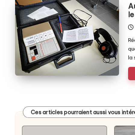
in
Au
l
Ré
qu
la
Ces articles pourraient aussi vous inté