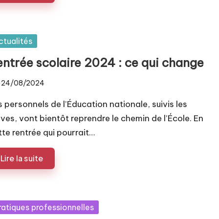
sted
ctualités
entrée scolaire 2024 : ce qui change
24/08/2024
s personnels de l’Éducation nationale, suivis les
èves, vont bientôt reprendre le chemin de l’École. En
tte rentrée qui pourrait…
Lire la suite
sted
ratiques professionnelles