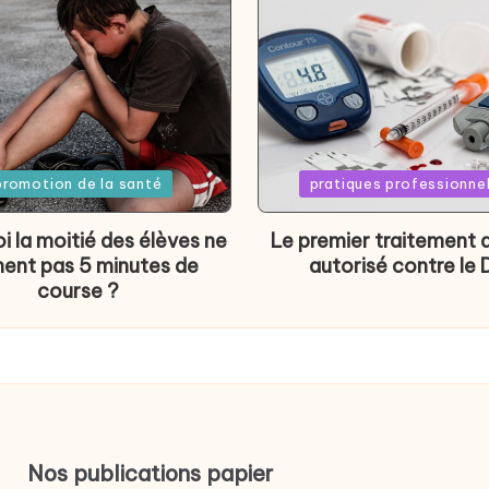
d
Posted
promotion de la santé
pratiques professionne
in
i la moitié des élèves ne
Le premier traitement 
nent pas 5 minutes de
autorisé contre le 
course ?
Nos publications papier