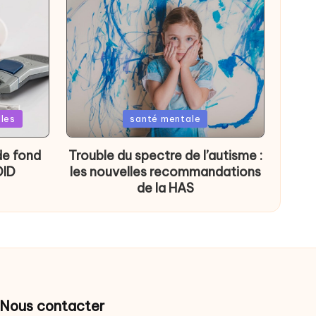
Posted
lles
santé mentale
in
de fond
Trouble du spectre de l’autisme :
DID
les nouvelles recommandations
de la HAS
Nous contacter