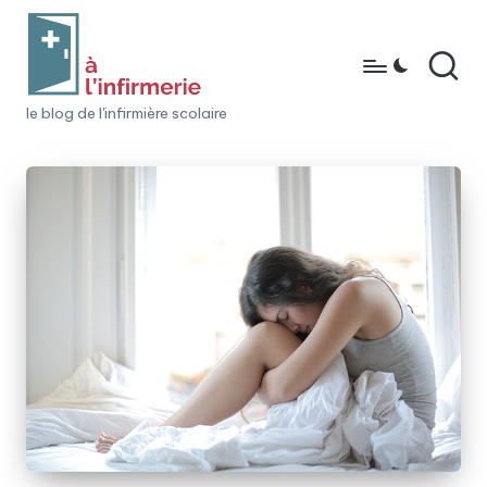
Skip
to
content
à
le blog de l'infirmière scolaire
l'i
n
fi
r
m
e
ri
e