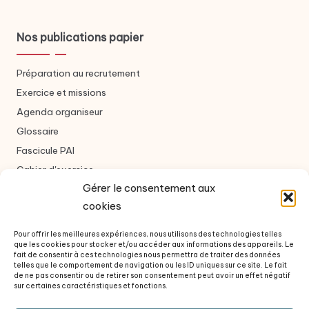
Nos publications papier
Préparation au recrutement
Exercice et missions
Agenda organiseur
Glossaire
Fascicule PAI
Cahier d'exercice
Gérer le consentement aux
cookies
Nous contacter
Pour offrir les meilleures expériences, nous utilisons des technologies telles
que les cookies pour stocker et/ou accéder aux informations des appareils. Le
Formulaire de contact
fait de consentir à ces technologies nous permettra de traiter des données
telles que le comportement de navigation ou les ID uniques sur ce site. Le fait
À propos des auteurs
de ne pas consentir ou de retirer son consentement peut avoir un effet négatif
sur certaines caractéristiques et fonctions.
Questions fréquentes