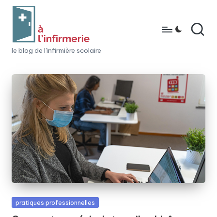
Skip
to
content
à
le blog de l'infirmière scolaire
l'i
n
fi
r
m
e
ri
e
Posted
pratiques professionnelles
in