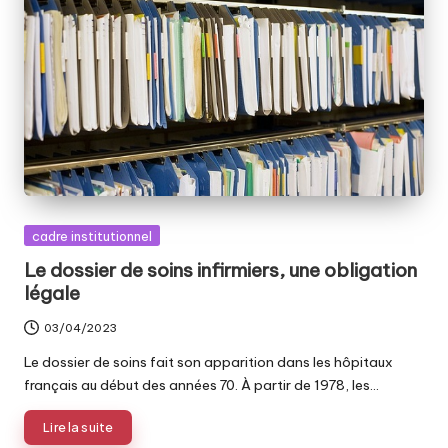
Posted
cadre institutionnel
in
Le dossier de soins infirmiers, une obligation
légale
03/04/2023
Le dossier de soins fait son apparition dans les hôpitaux
français au début des années 70. À partir de 1978, les…
Lire la suite