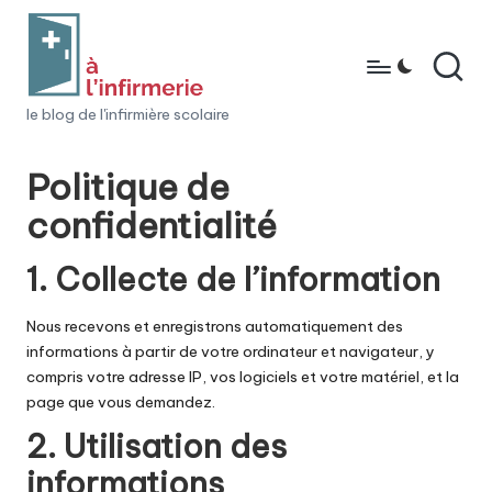
Skip
to
content
à
le blog de l'infirmière scolaire
l'i
Politique de
n
confidentialité
fi
r
1. Collecte de l’information
m
Nous recevons et enregistrons automatiquement des
e
informations à partir de votre ordinateur et navigateur, y
ri
compris votre adresse IP, vos logiciels et votre matériel, et la
page que vous demandez.
e
2. Utilisation des
informations