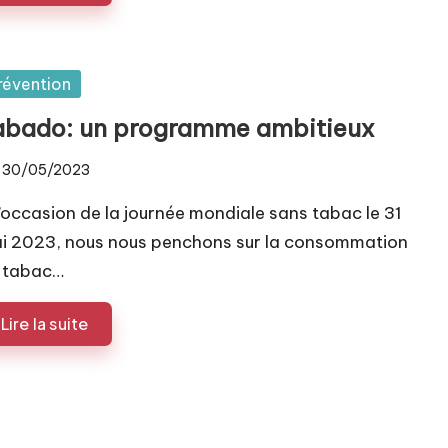
sted
révention
abado: un programme ambitieux
30/05/2023
l’occasion de la journée mondiale sans tabac le 31
i 2023, nous nous penchons sur la consommation
 tabac…
Lire la suite