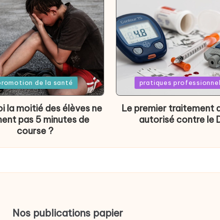
d
Posted
promotion de la santé
pratiques professionne
in
i la moitié des élèves ne
Le premier traitement 
nent pas 5 minutes de
autorisé contre le 
course ?
Nos publications papier