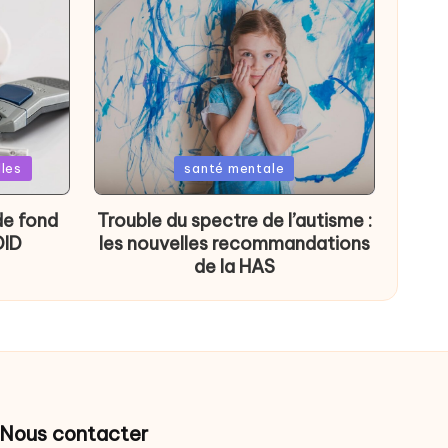
Posted
lles
santé mentale
in
de fond
Trouble du spectre de l’autisme :
DID
les nouvelles recommandations
de la HAS
Nous contacter