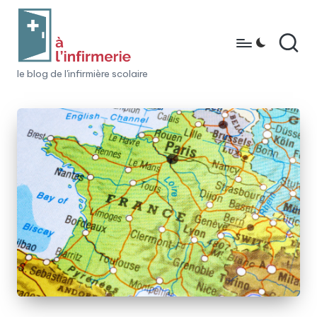
Skip
to
content
à
le blog de l'infirmière scolaire
l'i
n
fi
r
m
e
ri
e