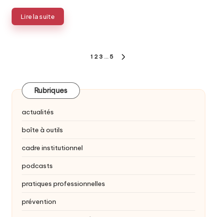
Lire la suite
Pagination
1
2
3
…
5
PAGE
des
SUIVANTE
publications
Rubriques
actualités
boîte à outils
cadre institutionnel
podcasts
pratiques professionnelles
prévention