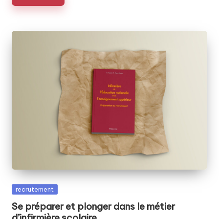
Posted
recrutement
in
Se préparer et plonger dans le métier
d’infirmière scolaire