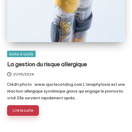
Posted
boîte à outils
in
La gestion du risque allergique
21/09/2024
Crédit photo : www.quotecatalog.com L'anaphylaxie est une
réaction allergique systémique grave qui engage le pronostic
vital. Elle survient rapidement après…
Lire la suite