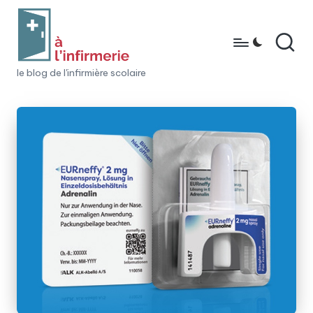
Skip
to
content
à
le blog de l'infirmière scolaire
l'i
n
fi
r
m
e
ri
e