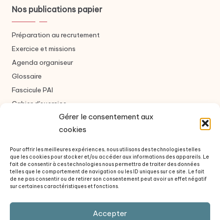
Nos publications papier
Préparation au recrutement
Exercice et missions
Agenda organiseur
Glossaire
Fascicule PAI
Cahier d'exercice
Gérer le consentement aux
cookies
Nous contacter
Pour offrir les meilleures expériences, nous utilisons des technologies telles
que les cookies pour stocker et/ou accéder aux informations des appareils. Le
Formulaire de contact
fait de consentir à ces technologies nous permettra de traiter des données
telles que le comportement de navigation ou les ID uniques sur ce site. Le fait
À propos des auteurs
de ne pas consentir ou de retirer son consentement peut avoir un effet négatif
sur certaines caractéristiques et fonctions.
Questions fréquentes
Revue de presse
Accepter
Politique de confidentialité