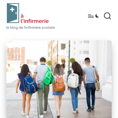
Skip
to
content
à
le blog de l'infirmière scolaire
l'i
n
fi
r
m
e
ri
e