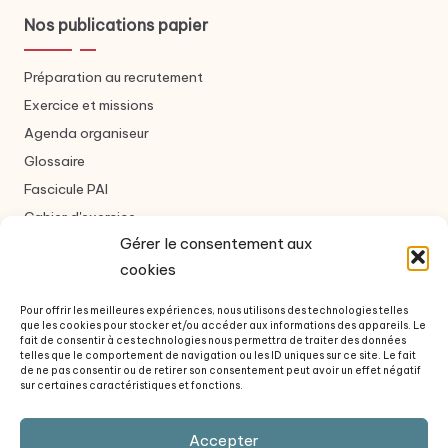
Nos publications papier
Préparation au recrutement
Exercice et missions
Agenda organiseur
Glossaire
Fascicule PAI
Cahier d'exercice
Gérer le consentement aux
cookies
Nous contacter
Pour offrir les meilleures expériences, nous utilisons des technologies telles
que les cookies pour stocker et/ou accéder aux informations des appareils. Le
Formulaire de contact
fait de consentir à ces technologies nous permettra de traiter des données
telles que le comportement de navigation ou les ID uniques sur ce site. Le fait
À propos des auteurs
de ne pas consentir ou de retirer son consentement peut avoir un effet négatif
sur certaines caractéristiques et fonctions.
Questions fréquentes
Revue de presse
Accepter