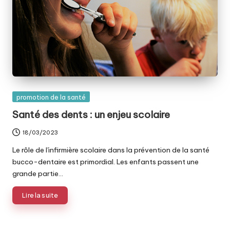
Posted
promotion de la santé
in
Santé des dents : un enjeu scolaire
18/03/2023
Le rôle de l'infirmière scolaire dans la prévention de la santé
bucco-dentaire est primordial. Les enfants passent une
grande partie…
Lire la suite