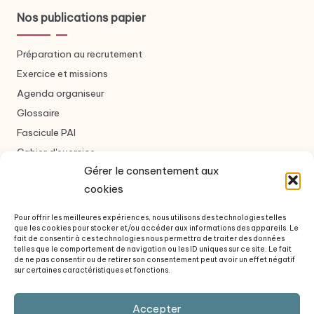
Nos publications papier
Préparation au recrutement
Exercice et missions
Agenda organiseur
Glossaire
Fascicule PAI
Cahier d'exercice
Gérer le consentement aux
cookies
Nous contacter
Pour offrir les meilleures expériences, nous utilisons des technologies telles
que les cookies pour stocker et/ou accéder aux informations des appareils. Le
Formulaire de contact
fait de consentir à ces technologies nous permettra de traiter des données
telles que le comportement de navigation ou les ID uniques sur ce site. Le fait
À propos des auteurs
de ne pas consentir ou de retirer son consentement peut avoir un effet négatif
sur certaines caractéristiques et fonctions.
Questions fréquentes
Revue de presse
Accepter