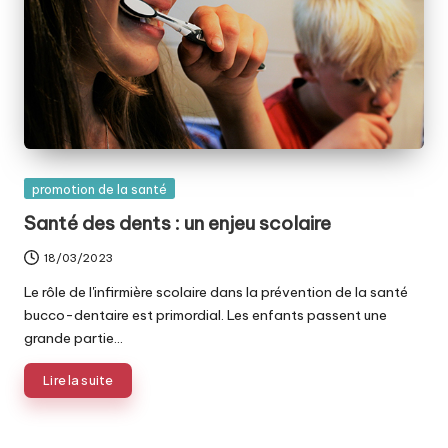
Posted
promotion de la santé
in
Santé des dents : un enjeu scolaire
18/03/2023
Le rôle de l'infirmière scolaire dans la prévention de la santé
bucco-dentaire est primordial. Les enfants passent une
grande partie…
Lire la suite