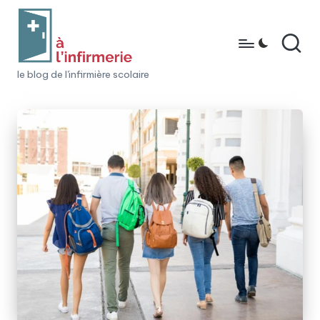
Skip
to
content
à
le blog de l'infirmière scolaire
l'i
n
fi
r
m
e
ri
e