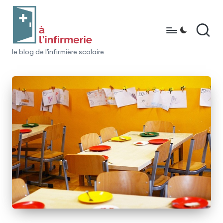
Skip
to
content
à
le blog de l'infirmière scolaire
l'i
n
fi
r
m
e
ri
e