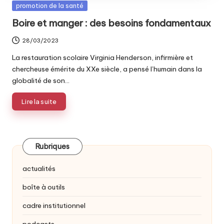
Posted
promotion de la santé
in
Boire et manger : des besoins fondamentaux
28/03/2023
La restauration scolaire Virginia Henderson, infirmière et
chercheuse émérite du XXe siècle, a pensé l’humain dans la
globalité de son…
Lire la suite
Rubriques
actualités
boîte à outils
cadre institutionnel
podcasts