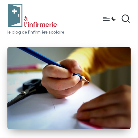
Skip
to
content
à
le blog de l'infirmière scolaire
l'i
n
fi
r
m
e
ri
e