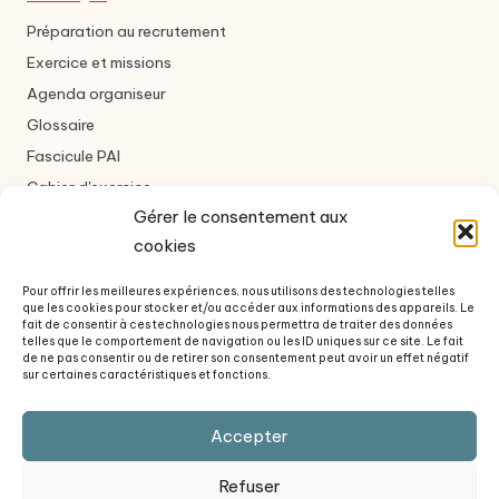
Préparation au recrutement
Exercice et missions
Agenda organiseur
Glossaire
Fascicule PAI
Cahier d'exercice
Gérer le consentement aux
cookies
Nous contacter
Pour offrir les meilleures expériences, nous utilisons des technologies telles
que les cookies pour stocker et/ou accéder aux informations des appareils. Le
Formulaire de contact
fait de consentir à ces technologies nous permettra de traiter des données
telles que le comportement de navigation ou les ID uniques sur ce site. Le fait
À propos des auteurs
de ne pas consentir ou de retirer son consentement peut avoir un effet négatif
sur certaines caractéristiques et fonctions.
Questions fréquentes
Revue de presse
Accepter
Politique de confidentialité
Refuser