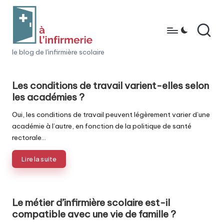
Skip
to
content
à
le blog de l'infirmière scolaire
l'i
n
Les conditions de travail varient-elles selon
les académies ?
fi
Oui, les conditions de travail peuvent légèrement varier d’une
r
académie à l’autre, en fonction de la politique de santé
m
rectorale…
e
Lire la suite
ri
e
Le métier d’infirmière scolaire est-il
compatible avec une vie de famille ?