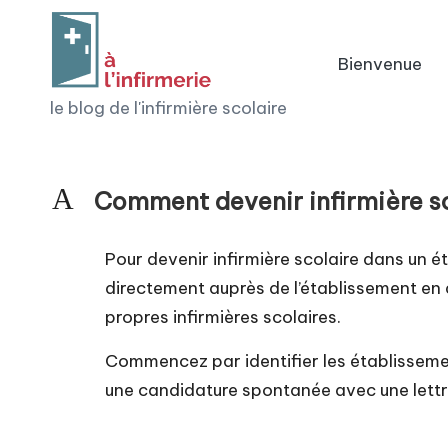
Skip
Bienvenue
to
à
le blog de l'infirmière scolaire
content
l'i
n
A
Comment devenir infirmière sc
fi
Pour devenir infirmière scolaire dans un ét
r
directement auprès de l’établissement en 
m
propres infirmières scolaires.
e
Commencez par identifier les établisseme
une candidature spontanée avec une lettr
ri