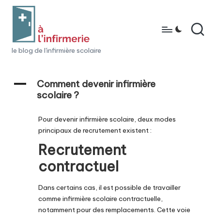
Skip
to
content
à
le blog de l'infirmière scolaire
l'i
n
A
Comment devenir infirmière
scolaire ?
fi
r
Pour devenir infirmière scolaire, deux modes
principaux de recrutement existent :
m
Recrutement
e
contractuel
ri
e
Dans certains cas, il est possible de travailler
comme infirmière scolaire contractuelle,
notamment pour des remplacements. Cette voie