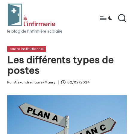
Skip
to
content
à
le blog de l'infirmière scolaire
l'i
Posted
cadre institutionnel
n
in
Les différents types de
fi
postes
r
m
Par
Alexandre Faure-Maury
02/09/2024
Posted
e
by
ri
e