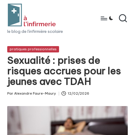
Skip
to
content
à
le blog de l'infirmière scolaire
l'i
Posted
pratiques professionnelles
n
in
Sexualité : prises de
fi
risques accrues pour les
r
jeunes avec TDAH
m
e
Par
Alexandre Faure-Maury
12/02/2026
Posted
ri
by
e