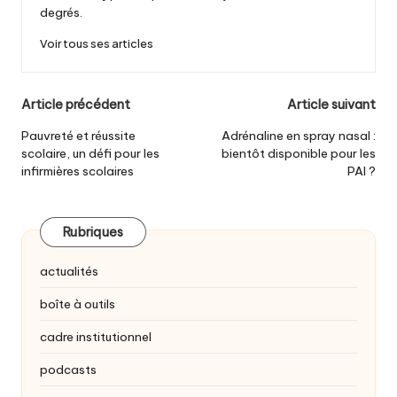
degrés.
Voir tous ses articles
Post
Article précédent
Article suivant
navigation
Pauvreté et réussite
Adrénaline en spray nasal :
scolaire, un défi pour les
bientôt disponible pour les
infirmières scolaires
PAI ?
Rubriques
actualités
boîte à outils
cadre institutionnel
podcasts