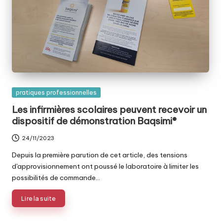
Posted
pratiques professionnelles
in
Les infirmières scolaires peuvent recevoir un
dispositif de démonstration Baqsimi®
24/11/2023
Depuis la première parution de cet article, des tensions
d'approvisionnement ont poussé le laboratoire à limiter les
possibilités de commande…
Lire la suite