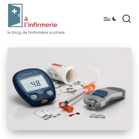
Skip
to
content
à
le blog de l'infirmière scolaire
l'i
n
fi
r
m
e
ri
e