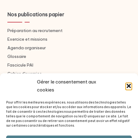
Nos publications papier
Préparation au recrutement
Exercice et missions
Agenda organiseur
Glossaire
Fascicule PAI
Cahier d'exercice
Gérer le consentement aux
cookies
Nous contacter
Pour offrir les meilleures expériences, nous utilisons des technologies telles
que les cookies pour stocker et/ou accéder aux informations des appareils. Le
Formulaire de contact
fait de consentir à ces technologies nous permettra de traiter des données
telles que le comportement de navigation ou les ID uniques sur ce site. Le fait
À propos des auteurs
de ne pas consentir ou de retirer son consentement peut avoir un effet négatif
sur certaines caractéristiques et fonctions.
Questions fréquentes
Revue de presse