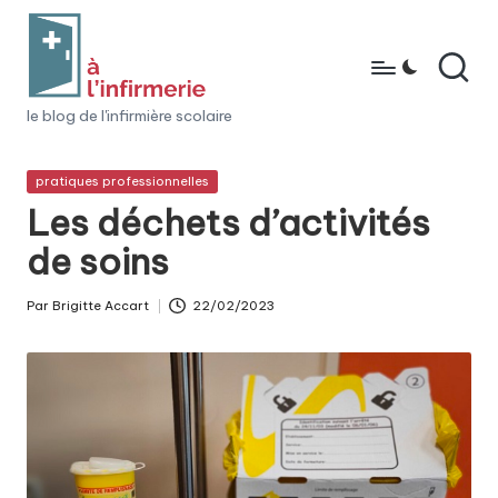
Skip
to
content
à
le blog de l'infirmière scolaire
l'i
Posted
pratiques professionnelles
n
in
Les déchets d’activités
fi
de soins
r
m
Par
Brigitte Accart
22/02/2023
Posted
e
by
ri
e