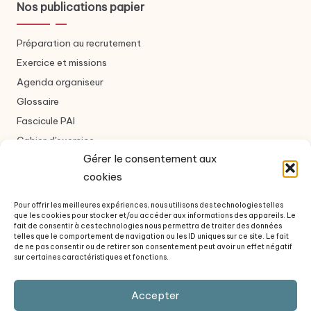
Nos publications papier
Préparation au recrutement
Exercice et missions
Agenda organiseur
Glossaire
Fascicule PAI
Cahier d'exercice
Gérer le consentement aux
cookies
Nous contacter
Pour offrir les meilleures expériences, nous utilisons des technologies telles
que les cookies pour stocker et/ou accéder aux informations des appareils. Le
Formulaire de contact
fait de consentir à ces technologies nous permettra de traiter des données
telles que le comportement de navigation ou les ID uniques sur ce site. Le fait
À propos des auteurs
de ne pas consentir ou de retirer son consentement peut avoir un effet négatif
sur certaines caractéristiques et fonctions.
Questions fréquentes
Revue de presse
Accepter
Politique de confidentialité