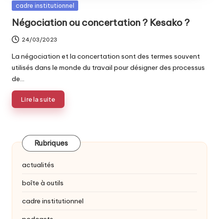
Posted
cadre institutionnel
in
Négociation ou concertation ? Kesako ?
24/03/2023
La négociation et la concertation sont des termes souvent
utilisés dans le monde du travail pour désigner des processus
de…
Lire la suite
Rubriques
actualités
boîte à outils
cadre institutionnel
podcasts