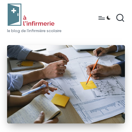
Skip
to
content
à
le blog de l'infirmière scolaire
l'i
n
fi
r
m
e
ri
e