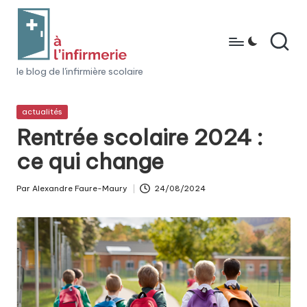
Skip
to
content
à
le blog de l'infirmière scolaire
l'i
Posted
actualités
n
in
Rentrée scolaire 2024 :
fi
ce qui change
r
m
Par
Alexandre Faure-Maury
24/08/2024
Posted
e
by
ri
e