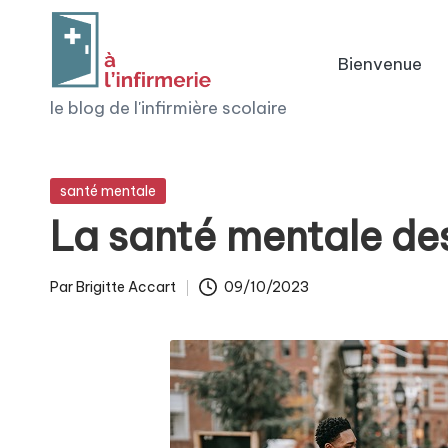
Skip
Bienvenue
to
à
le blog de l'infirmière scolaire
content
l'i
n
Posted
santé mentale
in
La santé mentale de
fi
r
Par
Brigitte Accart
09/10/2023
Posted
m
by
e
ri